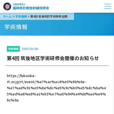
>
>
ホーム
学術情報
第4回 筑後地区学術研修会開催のお知らせ
学術情報
学術情報
2021/12/26
第4回 筑後地区学術研修会開催のお知らせ
https://fukuoka-
rt.or.jp/rt/event/%e7%ac%ac4%e5%9b%9e-
%e7%ad%91%e5%be%8c%e5%9c%b0%e5%8c%ba%e
5%ad%a6%e8%a1%93%e7%a0%94%e4%bf%ae%e4%
bc%9a