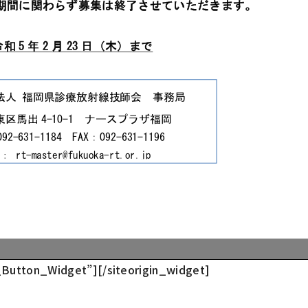
t_Button_Widget”]
[/siteorigin_widget]