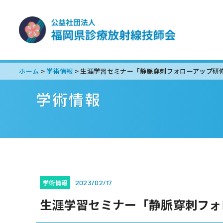
ホーム
学術情報
>
>
学術情報
学術情報
2023/02/17
生涯学習セミナー「静脈穿刺フォ