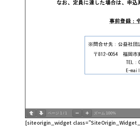
ページ
1
/
1
ズーム
100%
[siteorigin_widget class=”SiteOrigin_Widge