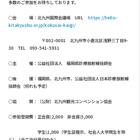
多数のご参加をお待ちしております。
○会 場：北九州国際会議場 URL
https://hello-
kitakyushu.or.jp/kokusai-kaigi/
〒802-0001 北九州市小倉北区浅野三丁目9-
30 TEL 093-541-5931
○主 催：公益社団法人 福岡県診療放射線技師会
○後 援：福岡県、北九州市、公益社団法人日本診療放射線
技師会（何れも予定）
○協 賛：（公財）北九州観光コンベンション協会
○参加登録費：正会員\2,000 非会員\5,000
学生\1,000（学生証提示、社会人大学院生を除
く）（全て当日受付のみ）