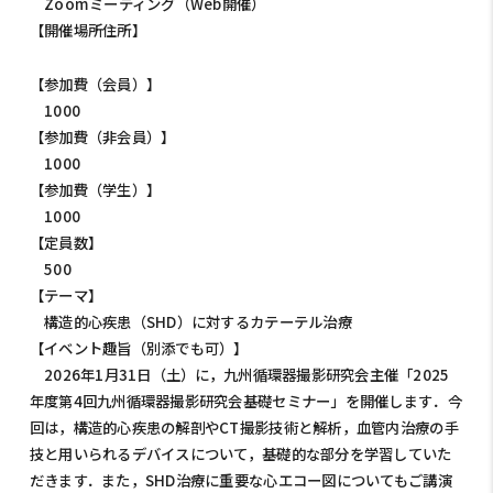
Zoomミーティング（Web開催）
【開催場所住所】
【参加費（会員）】
1000
【参加費（非会員）】
1000
【参加費（学生）】
1000
【定員数】
500
【テーマ】
構造的心疾患（SHD）に対するカテーテル治療
【イベント趣旨（別添でも可）】
2026年1月31日（土）に，九州循環器撮影研究会主催「20
25
年度第4回九州循環器撮影研究会基礎セミナー」を開催します
．今
回は，構造的心疾患の解剖やCT撮影技術と解析，血管内治療
の手
技と用いられるデバイスについて，基礎的な部分を学習してい
た
だきます．また，SHD治療に重要な心エコー図についてもご講
演