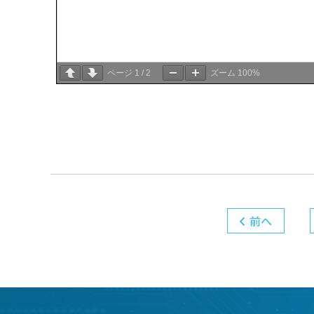
ページ
1
/
2
ズーム
100%
前へ