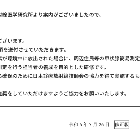
射線医学研究所より案内がございまし
たので、
ございます。
項を送付させていただきます。
素が環境中に放出
された場合に、周辺住民等の甲状腺簡易測
測定を行う担当者の養成を目的とし
た研修です。
る確保のために日
本診療放射線技師会の協力を得て実施する
推奨をしていただ
けますようご協力をお願いいたします。
。