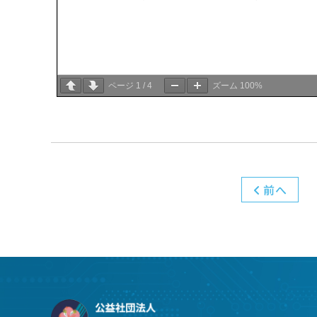
ページ
1
/
4
ズーム
100%
前へ