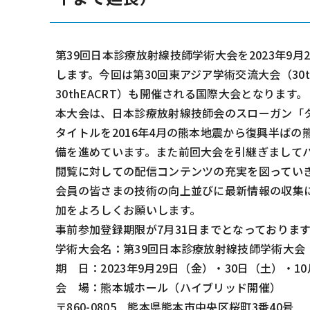
第39回日本診療放射線技師学術大会を2023年9
します。今回は第30回東アジア学術交流大会（30th East Asi
30thEACRT）も開催される国際大会となります。
本大会は、日本診療放射線技師会のスローガン「
タイトルを2016年4月の熊本地震から復興半ば
備を進めています。また前回大会を引継ぎましてハ
閲覧に対しての配信コンテンツの充実を図ってい
会員の皆さまの技術の向上並びに最新情報の収集
加をよろしくお願いします。
事前参加登録期限が7月3
1日までとなっておりま
学術大会名：第39回日本診療放射線技師学術大会
期 日：2023年9月29日（金）・30日（土）・1
会 場：熊本城ホール（ハイブリッド開催）
〒860-0805 熊本県熊本市中央区桜町3番40号