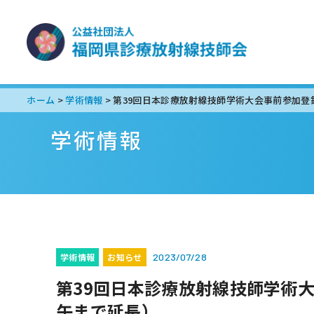
ホーム
学術情報
>
>
学術情報
学術情報
お知らせ
2023/07/28
第39回日本診療放射線技師学術
午まで延長）