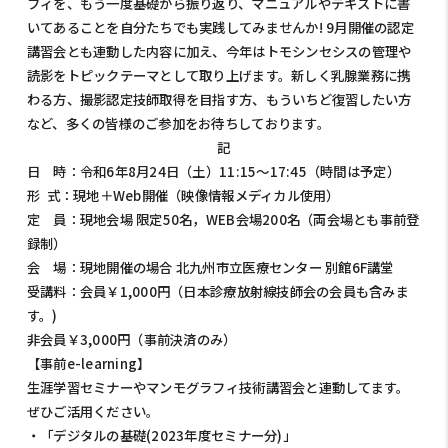
フィを、もう一度基礎から振り返り、マニュアルやテキストに書
いてあることを自分たちでも実践してみませんか! 9月開催の認定
講習会とも連動した内容に加え、今年はトモシンセシスの管理や
読影をトピックテーマとして取り上げます。新しく乳腺業務に携
わる方、撮影認定技師取得を目指す方、もういちど復習したい方
など、多くの皆様のご参加をお待ちしております。
記
日 時：令和6年8月24日（土）11:15～17:45（時間は予定）
形 式：現地＋Web開催（映像情報メディカル使用）
定 員：現地会場 限定50名，WEB会場200名（両会場とも事前登
録制）
会 場：現地開催の場合 北九州市立医療センター 別館6F講堂
受講料：会員￥1,000円（日本診療放射線技師会の会員も含みま
す。)
非会員￥3,000円（事前決済のみ）
【事前e-learning】
生涯学習セミナーやマンモグラフィ技術講習会と連動してます。
ぜひご活用ください。
・「デジタルの基礎(2023年度セミナー分)」