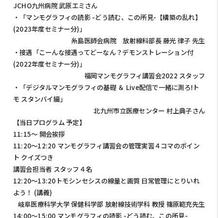
JCHO九州病院 武原エミさん
・「マンモグラフィの読影 -どう読む、この所見-【構築の乱れ】
(2023年度セミナー分)」
糸島医師会病院 放射線科部長 藤光 律子 先生
・接遇「こーんな接遇ってどーなん？デモンストレーション付
(2022年度セミナー分)」
福岡マンモグラフィ講習会2022 スタッフ
・「デジタルマンモグラフィの基礎 ＆ Live配信で一緒に測ろ!ト
モ スタンバイ編」
北九州市立医療センター 村上典子さん
【当日プログラム 予定】
11:15～ 開会挨拶
11:20～12:20 マンモグラフィ講習会の管理実習４コマのポイン
ト クイズつき
講習会担当者 スタッフ４名
12:20～13:20トモシンセシスの線量と画質 日常管理にとりいれ
よう！ (講義)
岐阜医療科学大学 保健科学部 放射線技術学科 教授 篠原範充先生
14:00～15:00 マンモグラフィの読影 -どう読む、この所見-