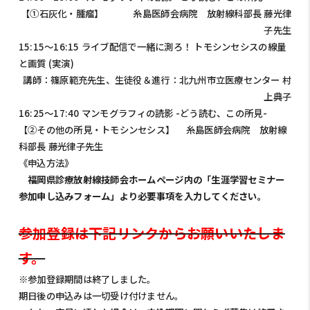
【①石灰化・腫瘤】 糸島医師会病院 放射線科部長 藤光律
子先生
15:15～16:15 ライブ配信で一緒に測ろ！ トモシンセシスの線量
と画質 (実演)
講師：篠原範充先生、生徒役＆進行：北九州市立医療センター 村
上典子
16:25～17:40 マンモグラフィの読影 -どう読む、この所見-
【②その他の所見・トモシンセシス】 糸島医師会病院 放射線
科部長 藤光律子先生
《申込方法》
福岡県診療放射線技師会ホームページ内の「生涯学習セミナー
参加申し込みフォーム」より必要事項を入力してください。
参加登録は下記リンクからお願いいたしま
す。
※参加登録期間は終了しました。
期日後の申込みは一切受け付けません。